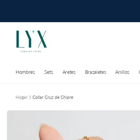
r
directamente
al contenido
Hombres
Sets
Aretes
Brazaletes
Anillos
Hogar
Collar Cruz de Chipre
Ir
directamente
a la
información
del producto