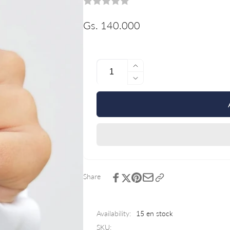
Precio
Gs. 140.000
habitual
Cantidad
Aumentar
cantidad
Reducir
para
cantidad
Collar
para
Cruz
Collar
de
Cruz
Chipre
de
Chipre
Share
Availability:
15 en stock
SKU: