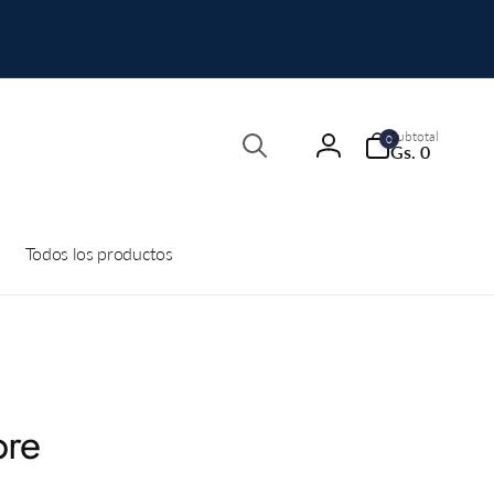
Búsqueda
0
Subtotal
0
artículos
Gs. 0
Iniciar
sesión
Todos los productos
pre