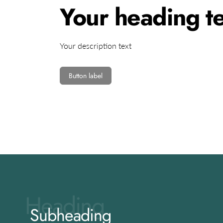
Your heading te
Your description text
Button label
Heading
Subheading