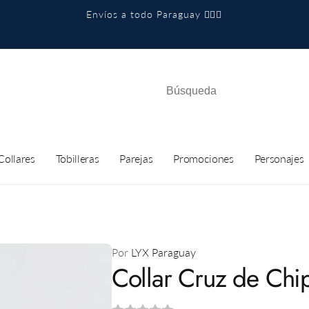
Envíos a todo Paraguay 🙂‍↔️✨
Collares
Tobilleras
Parejas
Promociones
Personajes
Por
LYX Paraguay
Collar Cruz de Chi